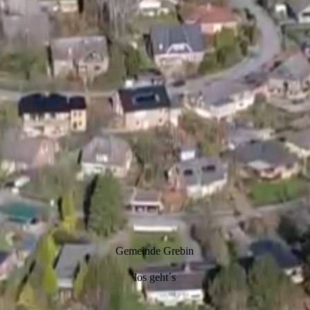
Gemeinde Grebin
los geht´s