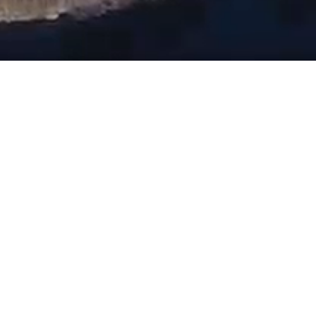
Termine
Adventssingen
Datum:
12.12.2026
15:00
Weihnachtslieder singen mit Tom Steffens im Sp
Zurück zur Übersicht