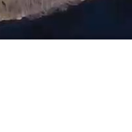
Termine
DRK Blutspende
Beginn:
29.07.2026
15:30
Ende:
29.07.2026
19:30
Blutspende im Sportheim des TV Grebin in der Ze