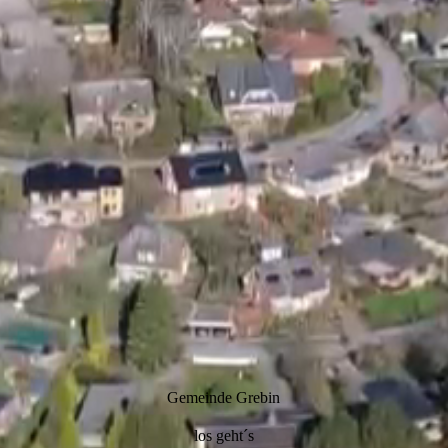
Gemeinde Grebin
los geht´s